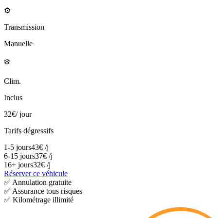
⚙️
Transmission
Manuelle
❄️
Clim.
Inclus
32
€
/ jour
Tarifs dégressifs
1-5 jours
43
€
/j
6-15 jours
37
€
/j
16+ jours
32
€
/j
Réserver ce véhicule
✅
Annulation gratuite
✅
Assurance tous risques
✅
Kilométrage illimité