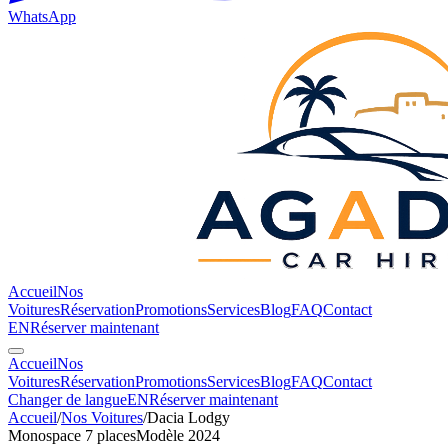
WhatsApp
Accueil
Nos
Voitures
Réservation
Promotions
Services
Blog
FAQ
Contact
EN
Réserver maintenant
Accueil
Nos
Voitures
Réservation
Promotions
Services
Blog
FAQ
Contact
Changer de langue
EN
Réserver maintenant
Accueil
/
Nos Voitures
/
Dacia
Lodgy
Monospace 7 places
Modèle 2024