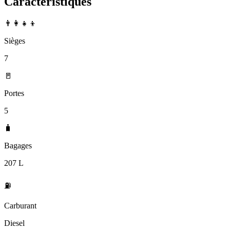
Caractéristiques
👨‍👩‍👧‍👦
Sièges
7
🚪
Portes
5
🧳
Bagages
207 L
⛽
Carburant
Diesel