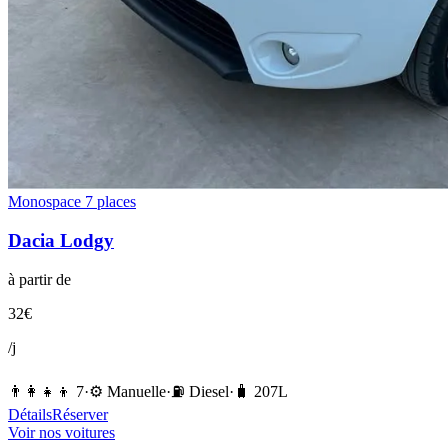
Monospace 7 places
Dacia
Lodgy
à partir de
32
€
/j
👨‍👩‍👧‍👦
7
·
⚙️
Manuelle
·
⛽️
Diesel
·
🧳
207
L
Détails
Réserver
Voir nos voitures