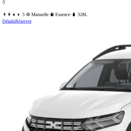
/j
👨‍👩‍👧‍👦
5
·
⚙️
Manuelle
·
⛽️
Essence
·
🧳
328
L
Détails
Réserver