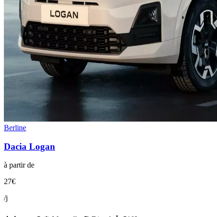
Berline
Dacia
Logan
à partir de
27
€
/j