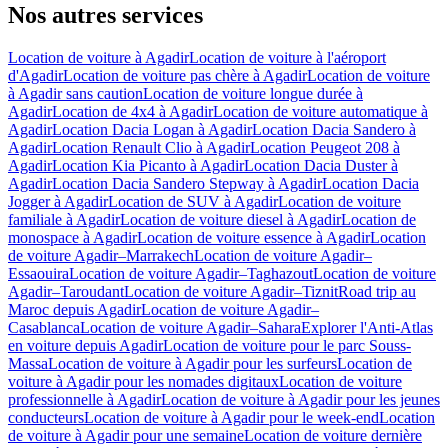
Nos autres services
Location de voiture à Agadir
Location de voiture à l'aéroport
d'Agadir
Location de voiture pas chère à Agadir
Location de voiture
à Agadir sans caution
Location de voiture longue durée à
Agadir
Location de 4x4 à Agadir
Location de voiture automatique à
Agadir
Location Dacia Logan à Agadir
Location Dacia Sandero à
Agadir
Location Renault Clio à Agadir
Location Peugeot 208 à
Agadir
Location Kia Picanto à Agadir
Location Dacia Duster à
Agadir
Location Dacia Sandero Stepway à Agadir
Location Dacia
Jogger à Agadir
Location de SUV à Agadir
Location de voiture
familiale à Agadir
Location de voiture diesel à Agadir
Location de
monospace à Agadir
Location de voiture essence à Agadir
Location
de voiture Agadir–Marrakech
Location de voiture Agadir–
Essaouira
Location de voiture Agadir–Taghazout
Location de voiture
Agadir–Taroudant
Location de voiture Agadir–Tiznit
Road trip au
Maroc depuis Agadir
Location de voiture Agadir–
Casablanca
Location de voiture Agadir–Sahara
Explorer l'Anti-Atlas
en voiture depuis Agadir
Location de voiture pour le parc Souss-
Massa
Location de voiture à Agadir pour les surfeurs
Location de
voiture à Agadir pour les nomades digitaux
Location de voiture
professionnelle à Agadir
Location de voiture à Agadir pour les jeunes
conducteurs
Location de voiture à Agadir pour le week-end
Location
de voiture à Agadir pour une semaine
Location de voiture dernière