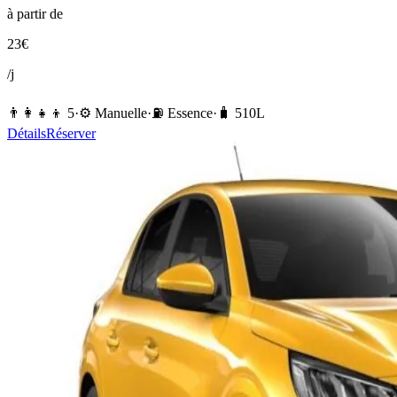
à partir de
23
€
/j
👨‍👩‍👧‍👦
5
·
⚙️
Manuelle
·
⛽️
Essence
·
🧳
510
L
Détails
Réserver