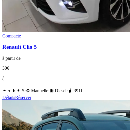
Compacte
Renault
Clio 5
à partir de
30
€
/j
👨‍👩‍👧‍👦
5
·
⚙️
Manuelle
·
⛽️
Diesel
·
🧳
391
L
Détails
Réserver