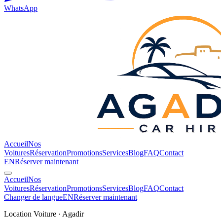
WhatsApp
Accueil
Nos
Voitures
Réservation
Promotions
Services
Blog
FAQ
Contact
EN
Réserver maintenant
Accueil
Nos
Voitures
Réservation
Promotions
Services
Blog
FAQ
Contact
Changer de langue
EN
Réserver maintenant
Location Voiture · Agadir