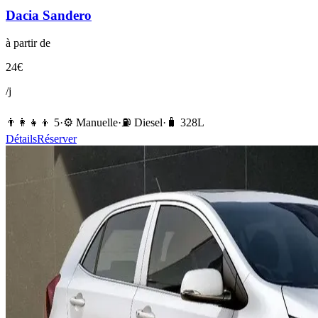
Dacia
Sandero
à partir de
24
€
/j
👨‍👩‍👧‍👦
5
·
⚙️
Manuelle
·
⛽️
Diesel
·
🧳
328
L
Détails
Réserver