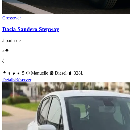
Crossover
Dacia
Sandero Stepway
à partir de
29
€
/j
👨‍👩‍👧‍👦
5
·
⚙️
Manuelle
·
⛽️
Diesel
·
🧳
328
L
Détails
Réserver