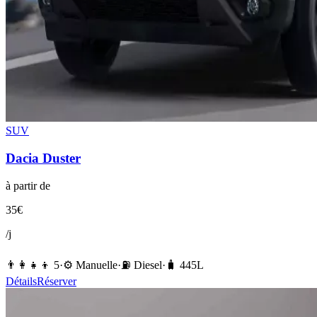
SUV
Dacia
Duster
à partir de
35
€
/j
👨‍👩‍👧‍👦
5
·
⚙️
Manuelle
·
⛽️
Diesel
·
🧳
445
L
Détails
Réserver