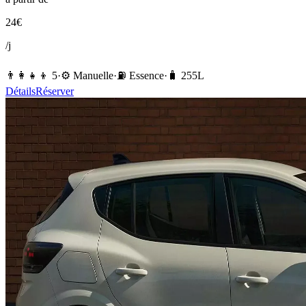
24
€
/j
👨‍👩‍👧‍👦
5
·
⚙️
Manuelle
·
⛽️
Essence
·
🧳
255
L
Détails
Réserver