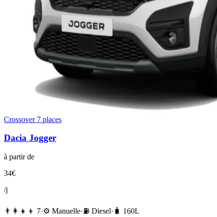
Crossover 7 places
Dacia
Jogger
à partir de
34
€
/j
👨‍👩‍👧‍👦
7
·
⚙️
Manuelle
·
⛽️
Diesel
·
🧳
160
L