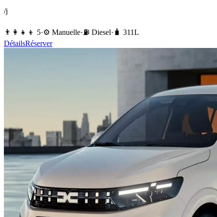
/j
👨‍👩‍👧‍👦
5
·
⚙️
Manuelle
·
⛽️
Diesel
·
🧳
311
L
Détails
Réserver