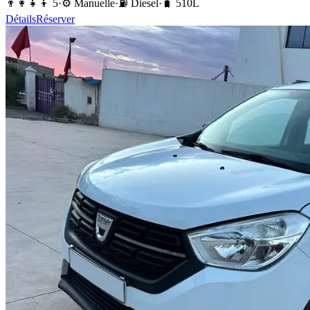
👨‍👩‍👧‍👦
5
·
⚙️
Manuelle
·
⛽️
Diesel
·
🧳
510
L
Détails
Réserver