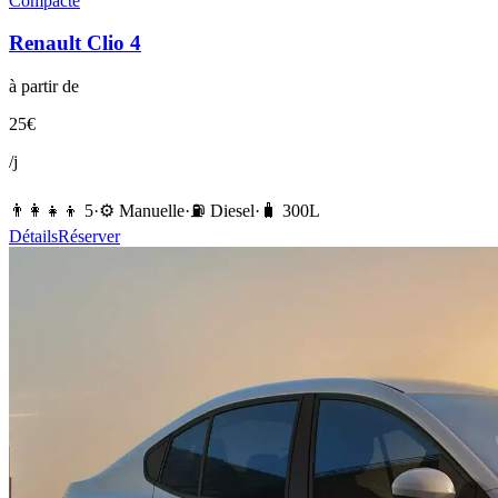
Compacte
Renault
Clio 4
à partir de
25
€
/j
👨‍👩‍👧‍👦
5
·
⚙️
Manuelle
·
⛽️
Diesel
·
🧳
300
L
Détails
Réserver