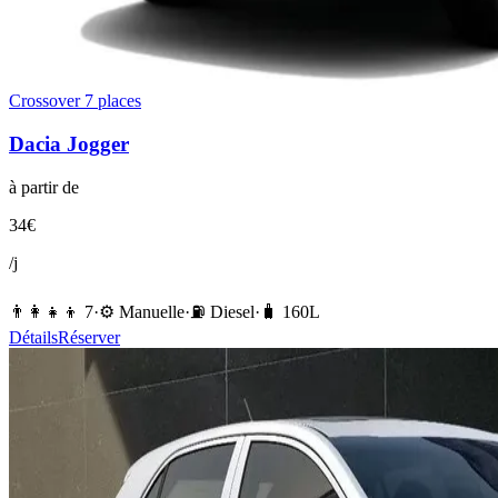
Crossover 7 places
Dacia
Jogger
à partir de
34
€
/j
👨‍👩‍👧‍👦
7
·
⚙️
Manuelle
·
⛽️
Diesel
·
🧳
160
L
Détails
Réserver