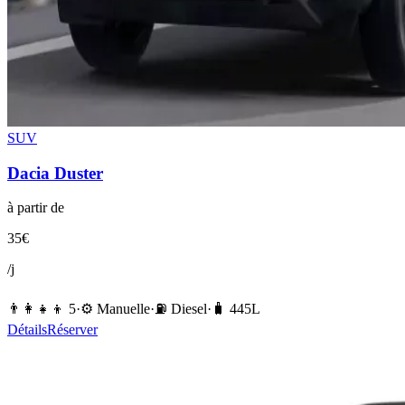
SUV
Dacia
Duster
à partir de
35
€
/j
👨‍👩‍👧‍👦
5
·
⚙️
Manuelle
·
⛽️
Diesel
·
🧳
445
L
Détails
Réserver