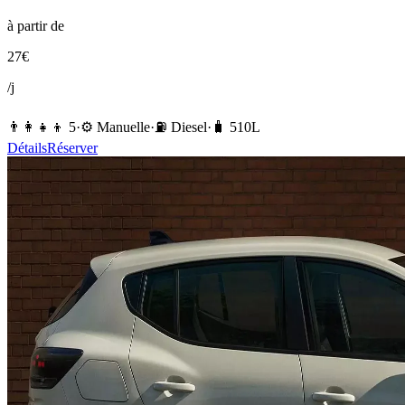
à partir de
27
€
/j
👨‍👩‍👧‍👦
5
·
⚙️
Manuelle
·
⛽️
Diesel
·
🧳
510
L
Détails
Réserver