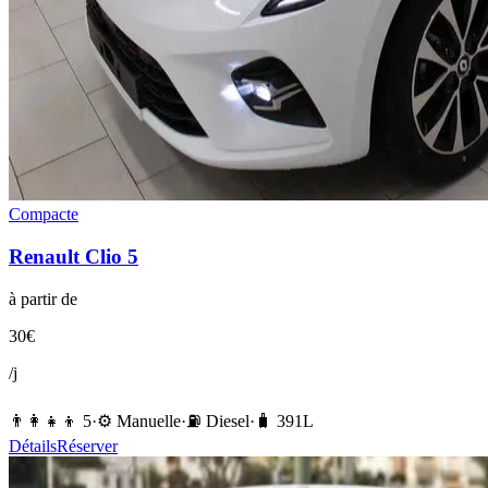
Compacte
Renault
Clio 5
à partir de
30
€
/j
👨‍👩‍👧‍👦
5
·
⚙️
Manuelle
·
⛽️
Diesel
·
🧳
391
L
Détails
Réserver