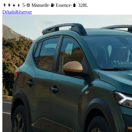
👨‍👩‍👧‍👦
5
·
⚙️
Manuelle
·
⛽️
Essence
·
🧳
328
L
Détails
Réserver