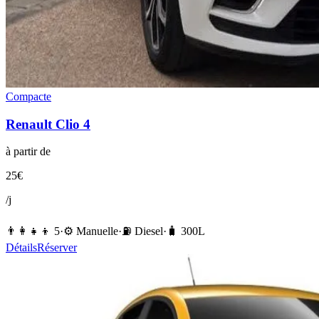
Compacte
Renault
Clio 4
à partir de
25
€
/j
👨‍👩‍👧‍👦
5
·
⚙️
Manuelle
·
⛽️
Diesel
·
🧳
300
L
Détails
Réserver