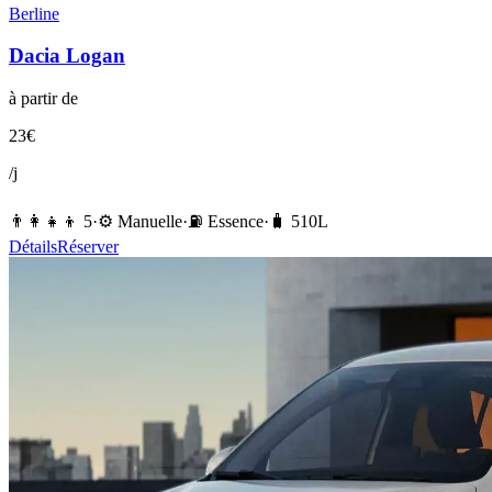
Berline
Dacia
Logan
à partir de
23
€
/j
👨‍👩‍👧‍👦
5
·
⚙️
Manuelle
·
⛽️
Essence
·
🧳
510
L
Détails
Réserver