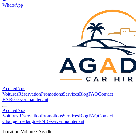
WhatsApp
Accueil
Nos
Voitures
Réservation
Promotions
Services
Blog
FAQ
Contact
EN
Réserver maintenant
Accueil
Nos
Voitures
Réservation
Promotions
Services
Blog
FAQ
Contact
Changer de langue
EN
Réserver maintenant
Location Voiture · Agadir