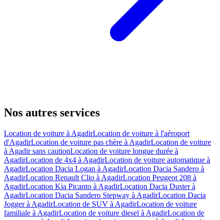
Nos autres services
Location de voiture à Agadir
Location de voiture à l'aéroport
d'Agadir
Location de voiture pas chère à Agadir
Location de voiture
à Agadir sans caution
Location de voiture longue durée à
Agadir
Location de 4x4 à Agadir
Location de voiture automatique à
Agadir
Location Dacia Logan à Agadir
Location Dacia Sandero à
Agadir
Location Renault Clio à Agadir
Location Peugeot 208 à
Agadir
Location Kia Picanto à Agadir
Location Dacia Duster à
Agadir
Location Dacia Sandero Stepway à Agadir
Location Dacia
Jogger à Agadir
Location de SUV à Agadir
Location de voiture
familiale à Agadir
Location de voiture diesel à Agadir
Location de