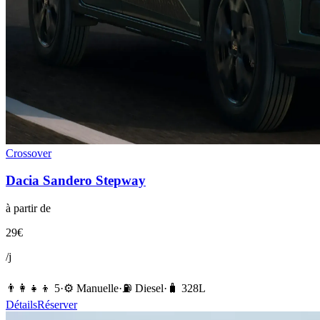
Crossover
Dacia
Sandero Stepway
à partir de
29
€
/j
👨‍👩‍👧‍👦
5
·
⚙️
Manuelle
·
⛽️
Diesel
·
🧳
328
L
Détails
Réserver