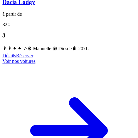
Dacia
Lodgy
à partir de
32
€
/j
👨‍👩‍👧‍👦
7
·
⚙️
Manuelle
·
⛽️
Diesel
·
🧳
207
L
Détails
Réserver
Voir nos voitures