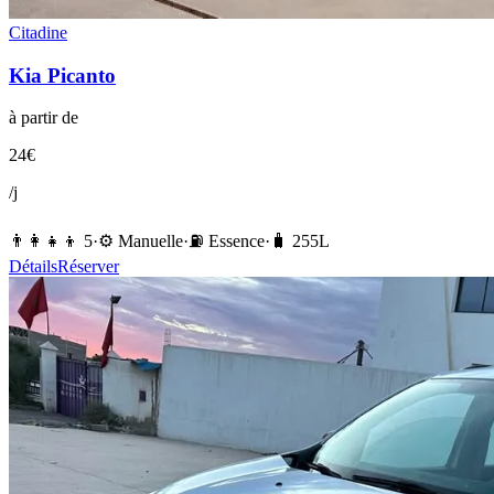
Citadine
Kia
Picanto
à partir de
24
€
/j
👨‍👩‍👧‍👦
5
·
⚙️
Manuelle
·
⛽️
Essence
·
🧳
255
L
Détails
Réserver