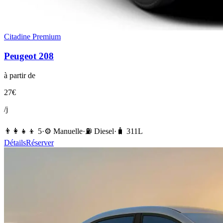
Citadine Premium
Peugeot
208
à partir de
27
€
/j
👨‍👩‍👧‍👦
5
·
⚙️
Manuelle
·
⛽️
Diesel
·
🧳
311
L
Détails
Réserver