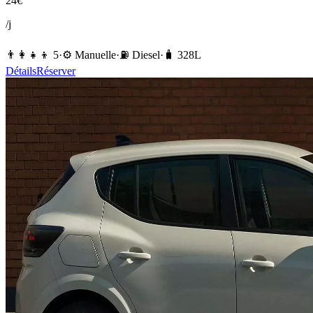
24
€
/j
👨‍👩‍👧‍👦
5
·
⚙️
Manuelle
·
⛽️
Diesel
·
🧳
328
L
Détails
Réserver