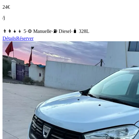
24
€
/j
👨‍👩‍👧‍👦
5
·
⚙️
Manuelle
·
⛽️
Diesel
·
🧳
328
L
Détails
Réserver