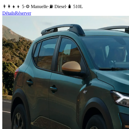
👨‍👩‍👧‍👦
5
·
⚙️
Manuelle
·
⛽️
Diesel
·
🧳
510
L
Détails
Réserver