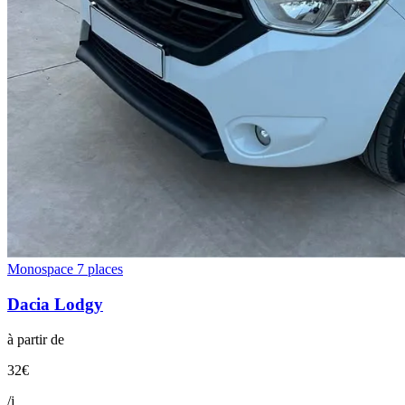
Monospace 7 places
Dacia
Lodgy
à partir de
32
€
/j