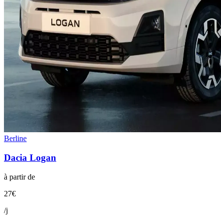
Berline
Dacia
Logan
à partir de
27
€
/j