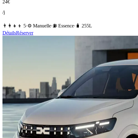
24
€
/j
👨‍👩‍👧‍👦
5
·
⚙️
Manuelle
·
⛽️
Essence
·
🧳
255
L
Détails
Réserver