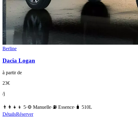
Berline
Dacia
Logan
à partir de
23
€
/j
👨‍👩‍👧‍👦
5
·
⚙️
Manuelle
·
⛽️
Essence
·
🧳
510
L
Détails
Réserver