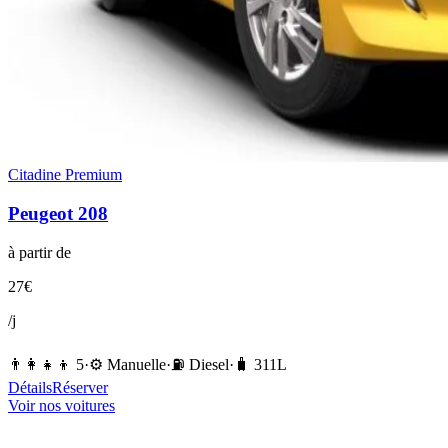
Citadine Premium
Peugeot
208
à partir de
27
€
/j
👨‍👩‍👧‍👦
5
·
⚙️
Manuelle
·
⛽️
Diesel
·
🧳
311
L
Détails
Réserver
Voir nos voitures