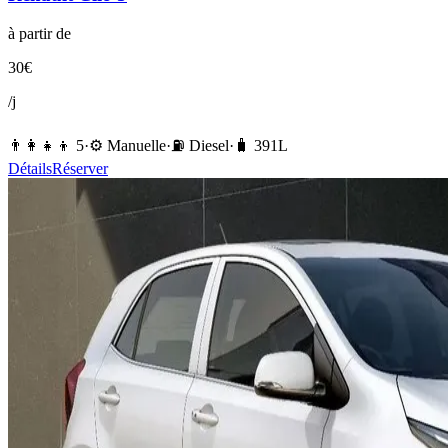
à partir de
30
€
/j
👨‍👩‍👧‍👦
5
·
⚙️
Manuelle
·
⛽️
Diesel
·
🧳
391
L
Détails
Réserver