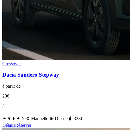
Crossover
Dacia
Sandero Stepway
à partir de
29
€
/j
👨‍👩‍👧‍👦
5
·
⚙️
Manuelle
·
⛽️
Diesel
·
🧳
328
L
Détails
Réserver