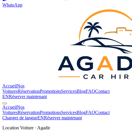
WhatsApp
Accueil
Nos
Voitures
Réservation
Promotions
Services
Blog
FAQ
Contact
EN
Réserver maintenant
Accueil
Nos
Voitures
Réservation
Promotions
Services
Blog
FAQ
Contact
Changer de langue
EN
Réserver maintenant
Location Voiture · Agadir