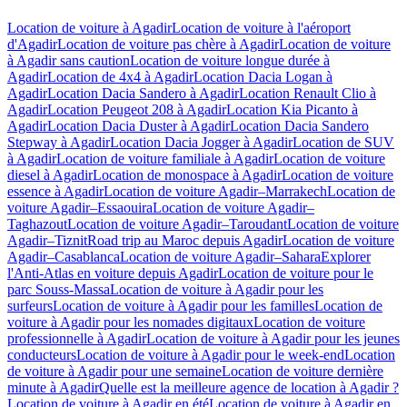
Location de voiture à Agadir
Location de voiture à l'aéroport
d'Agadir
Location de voiture pas chère à Agadir
Location de voiture
à Agadir sans caution
Location de voiture longue durée à
Agadir
Location de 4x4 à Agadir
Location Dacia Logan à
Agadir
Location Dacia Sandero à Agadir
Location Renault Clio à
Agadir
Location Peugeot 208 à Agadir
Location Kia Picanto à
Agadir
Location Dacia Duster à Agadir
Location Dacia Sandero
Stepway à Agadir
Location Dacia Jogger à Agadir
Location de SUV
à Agadir
Location de voiture familiale à Agadir
Location de voiture
diesel à Agadir
Location de monospace à Agadir
Location de voiture
essence à Agadir
Location de voiture Agadir–Marrakech
Location de
voiture Agadir–Essaouira
Location de voiture Agadir–
Taghazout
Location de voiture Agadir–Taroudant
Location de voiture
Agadir–Tiznit
Road trip au Maroc depuis Agadir
Location de voiture
Agadir–Casablanca
Location de voiture Agadir–Sahara
Explorer
l'Anti-Atlas en voiture depuis Agadir
Location de voiture pour le
parc Souss-Massa
Location de voiture à Agadir pour les
surfeurs
Location de voiture à Agadir pour les familles
Location de
voiture à Agadir pour les nomades digitaux
Location de voiture
professionnelle à Agadir
Location de voiture à Agadir pour les jeunes
conducteurs
Location de voiture à Agadir pour le week-end
Location
de voiture à Agadir pour une semaine
Location de voiture dernière
minute à Agadir
Quelle est la meilleure agence de location à Agadir ?
Location de voiture à Agadir en été
Location de voiture à Agadir en