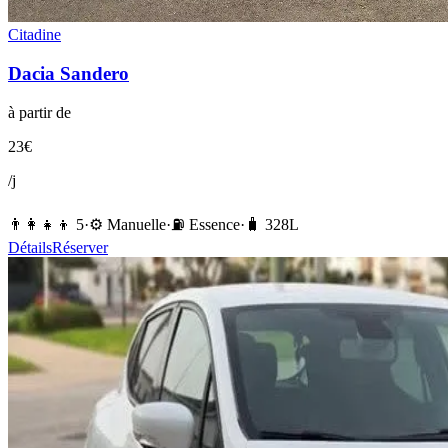
Citadine
Dacia
Sandero
à partir de
23
€
/j
👨‍👩‍👧‍👦
5
·
⚙️
Manuelle
·
⛽️
Essence
·
🧳
328
L
Détails
Réserver