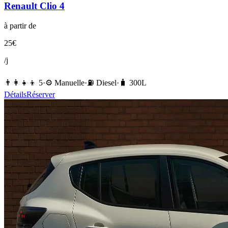
Renault
Clio 4
à partir de
25
€
/j
👨‍👩‍👧‍👦
5
·
⚙️
Manuelle
·
⛽️
Diesel
·
🧳
300
L
Détails
Réserver