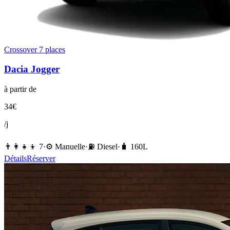
Crossover 7 places
Dacia
Jogger
à partir de
34
€
/j
👨‍👩‍👧‍👦
7
·
⚙️
Manuelle
·
⛽️
Diesel
·
🧳
160
L
Détails
Réserver