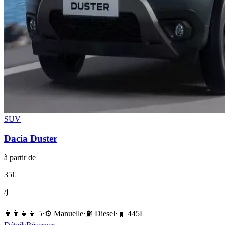
SUV
Dacia
Duster
à partir de
35
€
/j
👨‍👩‍👧‍👦
5
·
⚙️
Manuelle
·
⛽️
Diesel
·
🧳
445
L