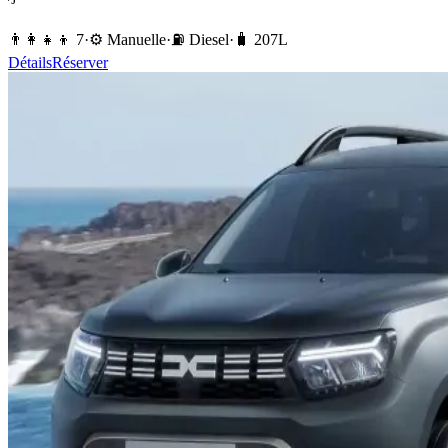
👨‍👩‍👧‍👦
7
·
⚙️
Manuelle
·
⛽️
Diesel
·
🧳
207
L
Détails
Réserver