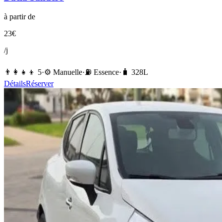
à partir de
23
€
/j
👨‍👩‍👧‍👦
5
·
⚙️
Manuelle
·
⛽️
Essence
·
🧳
328
L
Détails
Réserver