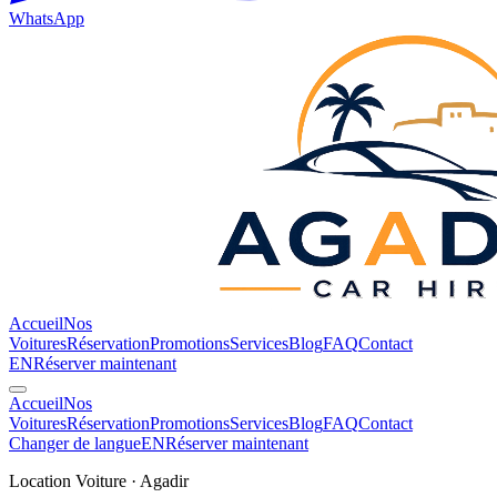
WhatsApp
Accueil
Nos
Voitures
Réservation
Promotions
Services
Blog
FAQ
Contact
EN
Réserver maintenant
Accueil
Nos
Voitures
Réservation
Promotions
Services
Blog
FAQ
Contact
Changer de langue
EN
Réserver maintenant
Location Voiture · Agadir