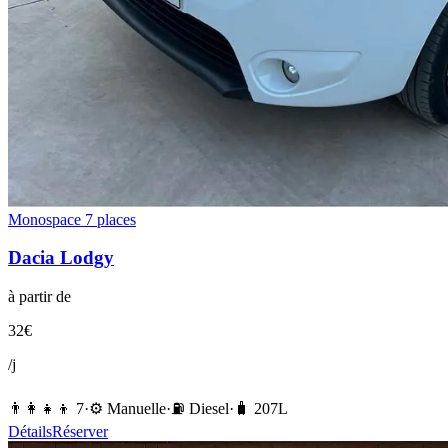
Monospace 7 places
Dacia
Lodgy
à partir de
32
€
/j
👨‍👩‍👧‍👦
7
·
⚙️
Manuelle
·
⛽️
Diesel
·
🧳
207
L
Détails
Réserver