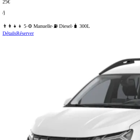
25
€
/j
👨‍👩‍👧‍👦
5
·
⚙️
Manuelle
·
⛽️
Diesel
·
🧳
300
L
Détails
Réserver