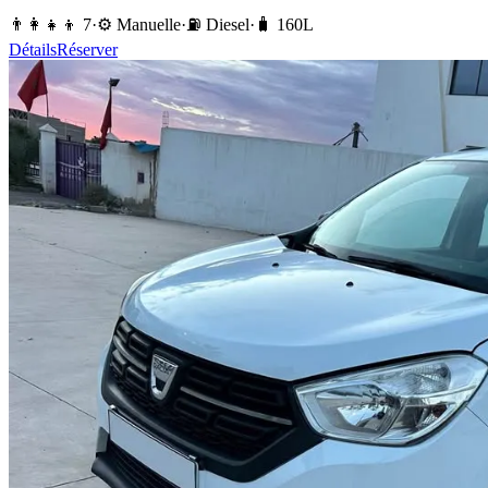
👨‍👩‍👧‍👦
7
·
⚙️
Manuelle
·
⛽️
Diesel
·
🧳
160
L
Détails
Réserver