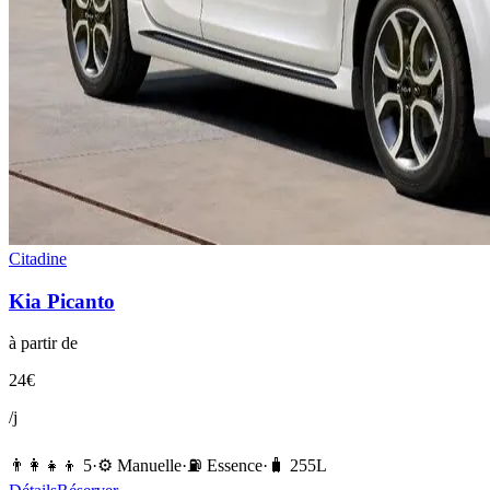
Citadine
Kia
Picanto
à partir de
24
€
/j
👨‍👩‍👧‍👦
5
·
⚙️
Manuelle
·
⛽️
Essence
·
🧳
255
L