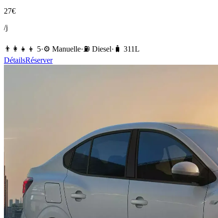
27
€
/j
👨‍👩‍👧‍👦
5
·
⚙️
Manuelle
·
⛽️
Diesel
·
🧳
311
L
Détails
Réserver