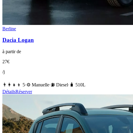
Berline
Dacia
Logan
à partir de
27
€
/j
👨‍👩‍👧‍👦
5
·
⚙️
Manuelle
·
⛽️
Diesel
·
🧳
510
L
Détails
Réserver