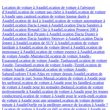
Location de voiture à Agadir
Location de voiture à l'aéroport
d'Agadir
Location de voiture pas chère à Agadir
Location de voiture
à Agadir sans caution
Location de voiture longue durée à
Agadir
Location de 4x4 à Agadir
Location de voiture automatique à
Agadir
Location Dacia Logan à Agadir
Location Dacia Sandero à
Agadir
Location Renault Clio à Agadir
Location Peugeot 208 à
Agadir
Location Kia Picanto à Agadir
Location Dacia Duster à
Agadir
Location Dacia Sandero Stepway à Agadir
Location Dacia
Jogger à Agadir
Location de SUV à Agadir
Location de voiture
familiale à Agadir
Location de voiture diesel à Agadir
Location de
monospace à Agadir
Location de voiture essence à Agadir
Location
de voiture Agadir–Marrakech
Location de voiture Agadir–
Essaouira
Location de voiture Agadir–Taghazout
Location de voiture
Agadir–Taroudant
Location de voiture Agadir–Tiznit
Location de
voiture Agadir–Casablanca
Location de voiture Agadir–
Sahara
Explorer l'Anti-Atlas en voiture depuis Agadir
Location de
voiture pour le parc Souss-Massa
Location de voiture à Agadir pour
les surfeurs
Location de voiture à Agadir pour les familles
Location
de voiture à Agadir pour les nomades digitaux
Location de voiture
professionnelle à Agadir
Location de voiture à Agadir pour les jeunes
conducteurs
Location de voiture à Agadir pour le week-end
Location
de voiture à Agadir pour une semaine
Location de voiture dernière
minute à Agadir
Quelle est la meilleure agence de location à Agadir ?
Location de voiture à Agadir en été
Location de voiture à Agadir en