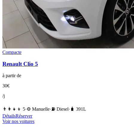
Compacte
Renault
Clio 5
à partir de
30
€
/j
👨‍👩‍👧‍👦
5
·
⚙️
Manuelle
·
⛽️
Diesel
·
🧳
391
L
Détails
Réserver
Voir nos voitures