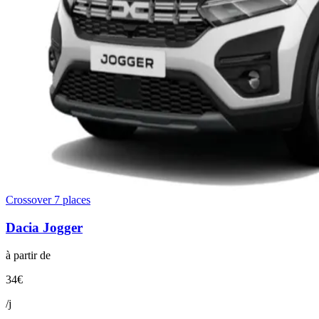
Crossover 7 places
Dacia
Jogger
à partir de
34
€
/j