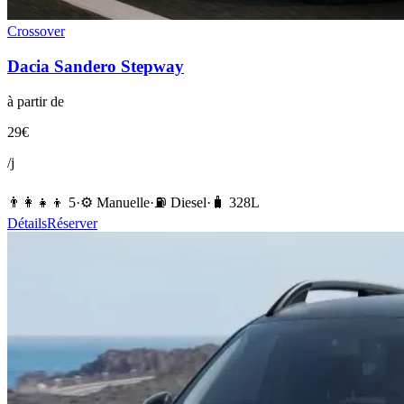
Crossover
Dacia
Sandero Stepway
à partir de
29
€
/j
👨‍👩‍👧‍👦
5
·
⚙️
Manuelle
·
⛽️
Diesel
·
🧳
328
L
Détails
Réserver