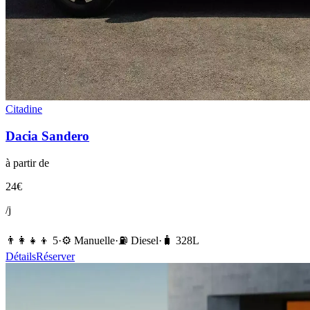
Citadine
Dacia
Sandero
à partir de
24
€
/j
👨‍👩‍👧‍👦
5
·
⚙️
Manuelle
·
⛽️
Diesel
·
🧳
328
L
Détails
Réserver