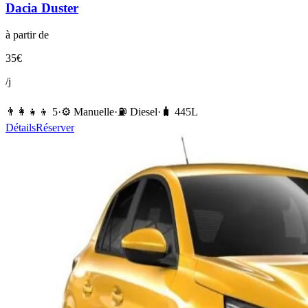
Dacia
Duster
à partir de
35
€
/j
👨‍👩‍👧‍👦
5
·
⚙️
Manuelle
·
⛽️
Diesel
·
🧳
445
L
Détails
Réserver