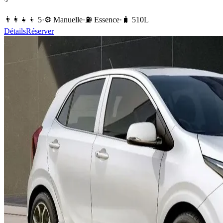
👨‍👩‍👧‍👦
5
·
⚙️
Manuelle
·
⛽️
Essence
·
🧳
510
L
Détails
Réserver