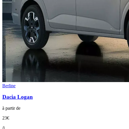
Berline
Dacia
Logan
à partir de
23
€
/j