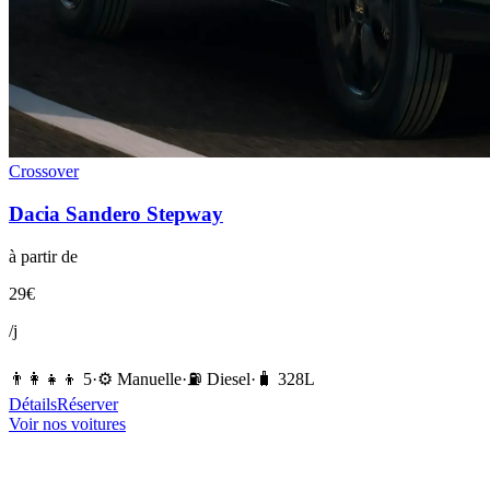
Crossover
Dacia
Sandero Stepway
à partir de
29
€
/j
👨‍👩‍👧‍👦
5
·
⚙️
Manuelle
·
⛽️
Diesel
·
🧳
328
L
Détails
Réserver
Voir nos voitures