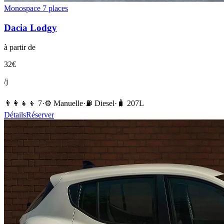
Monospace 7 places
Dacia
Lodgy
à partir de
32
€
/j
👨‍👩‍👧‍👦
7
·
⚙️
Manuelle
·
⛽️
Diesel
·
🧳
207
L
Détails
Réserver