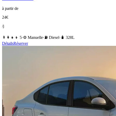
à partir de
24
€
/j
👨‍👩‍👧‍👦
5
·
⚙️
Manuelle
·
⛽️
Diesel
·
🧳
328
L
Détails
Réserver