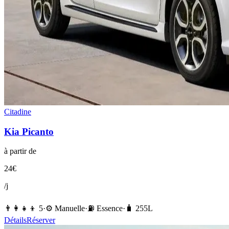
Citadine
Kia
Picanto
à partir de
24
€
/j
👨‍👩‍👧‍👦
5
·
⚙️
Manuelle
·
⛽️
Essence
·
🧳
255
L
Détails
Réserver