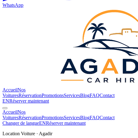
WhatsApp
Accueil
Nos
Voitures
Réservation
Promotions
Services
Blog
FAQ
Contact
EN
Réserver maintenant
Accueil
Nos
Voitures
Réservation
Promotions
Services
Blog
FAQ
Contact
Changer de langue
EN
Réserver maintenant
Location Voiture · Agadir