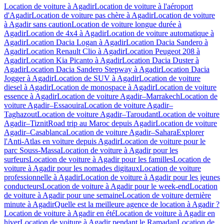
Location de voiture à Agadir
Location de voiture à l'aéroport
d'Agadir
Location de voiture pas chère à Agadir
Location de voiture
à Agadir sans caution
Location de voiture longue durée à
Agadir
Location de 4x4 à Agadir
Location de voiture automatique à
Agadir
Location Dacia Logan à Agadir
Location Dacia Sandero à
Agadir
Location Renault Clio à Agadir
Location Peugeot 208 à
Agadir
Location Kia Picanto à Agadir
Location Dacia Duster à
Agadir
Location Dacia Sandero Stepway à Agadir
Location Dacia
Jogger à Agadir
Location de SUV à Agadir
Location de voiture
diesel à Agadir
Location de monospace à Agadir
Location de voiture
essence à Agadir
Location de voiture Agadir–Marrakech
Location de
voiture Agadir–Essaouira
Location de voiture Agadir–
Taghazout
Location de voiture Agadir–Taroudant
Location de voiture
Agadir–Tiznit
Road trip au Maroc depuis Agadir
Location de voiture
Agadir–Casablanca
Location de voiture Agadir–Sahara
Explorer
l'Anti-Atlas en voiture depuis Agadir
Location de voiture pour le
parc Souss-Massa
Location de voiture à Agadir pour les
surfeurs
Location de voiture à Agadir pour les familles
Location de
voiture à Agadir pour les nomades digitaux
Location de voiture
professionnelle à Agadir
Location de voiture à Agadir pour les jeunes
conducteurs
Location de voiture à Agadir pour le week-end
Location
de voiture à Agadir pour une semaine
Location de voiture dernière
minute à Agadir
Quelle est la meilleure agence de location à Agadir ?
Location de voiture à Agadir en été
Location de voiture à Agadir en
hiver
Location de voiture à Agadir pendant le Ramadan
Location de