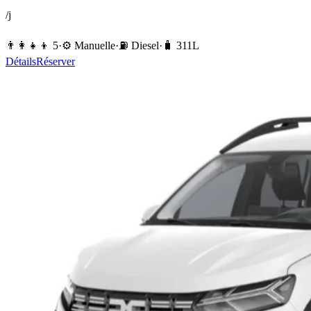
/j
👨‍👩‍👧‍👦
5
·
⚙️
Manuelle
·
⛽️
Diesel
·
🧳
311
L
Détails
Réserver