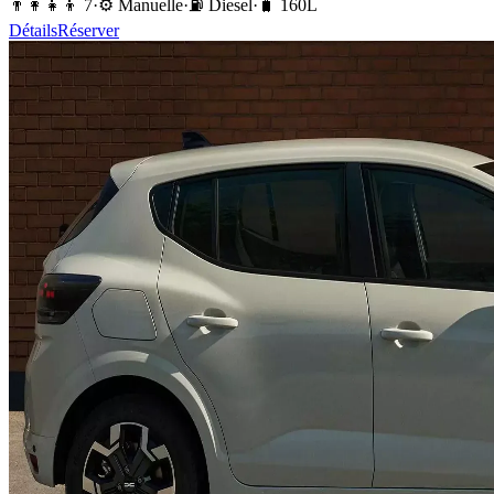
👨‍👩‍👧‍👦
7
·
⚙️
Manuelle
·
⛽️
Diesel
·
🧳
160
L
Détails
Réserver