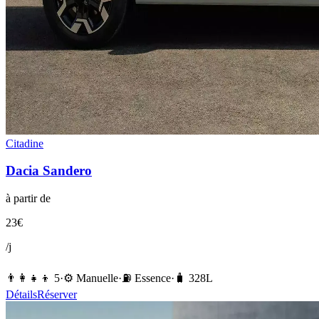
Citadine
Dacia
Sandero
à partir de
23
€
/j
👨‍👩‍👧‍👦
5
·
⚙️
Manuelle
·
⛽️
Essence
·
🧳
328
L
Détails
Réserver