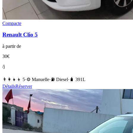
Compacte
Renault
Clio 5
à partir de
30
€
/j
👨‍👩‍👧‍👦
5
·
⚙️
Manuelle
·
⛽️
Diesel
·
🧳
391
L
Détails
Réserver