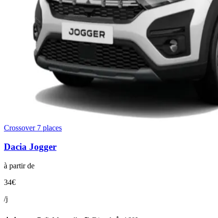
Crossover 7 places
Dacia
Jogger
à partir de
34
€
/j