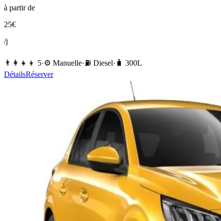
à partir de
25
€
/j
👨‍👩‍👧‍👦
5
·
⚙️
Manuelle
·
⛽️
Diesel
·
🧳
300
L
Détails
Réserver