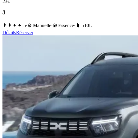
23
€
/j
👨‍👩‍👧‍👦
5
·
⚙️
Manuelle
·
⛽️
Essence
·
🧳
510
L
Détails
Réserver