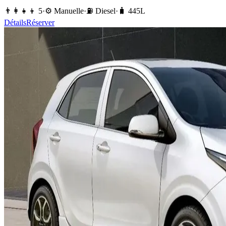
👨‍👩‍👧‍👦
5
·
⚙️
Manuelle
·
⛽️
Diesel
·
🧳
445
L
Détails
Réserver