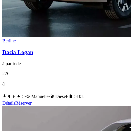
Berline
Dacia
Logan
à partir de
27
€
/j
👨‍👩‍👧‍👦
5
·
⚙️
Manuelle
·
⛽️
Diesel
·
🧳
510
L
Détails
Réserver