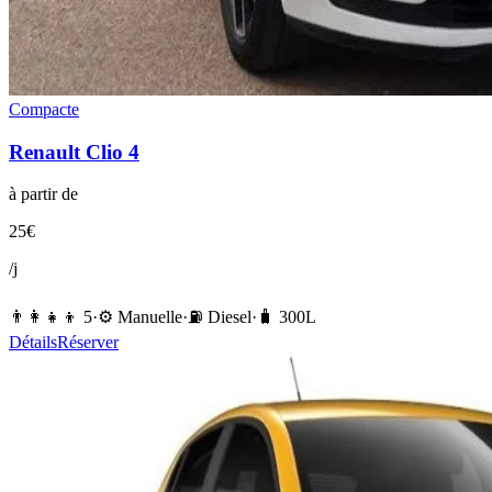
Compacte
Renault
Clio 4
à partir de
25
€
/j
👨‍👩‍👧‍👦
5
·
⚙️
Manuelle
·
⛽️
Diesel
·
🧳
300
L
Détails
Réserver