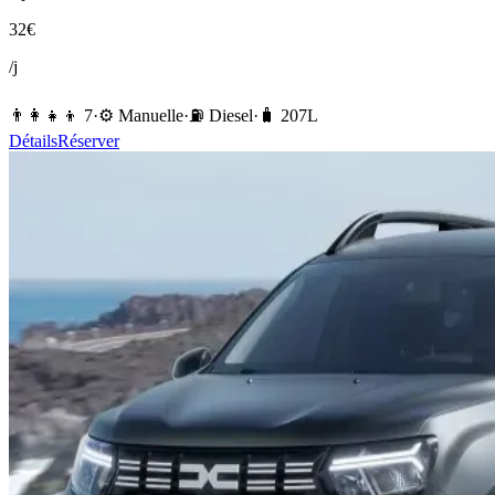
32
€
/j
👨‍👩‍👧‍👦
7
·
⚙️
Manuelle
·
⛽️
Diesel
·
🧳
207
L
Détails
Réserver