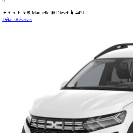
👨‍👩‍👧‍👦
5
·
⚙️
Manuelle
·
⛽️
Diesel
·
🧳
445
L
Détails
Réserver