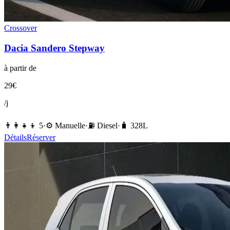
Crossover
Dacia
Sandero Stepway
à partir de
29
€
/j
👨‍👩‍👧‍👦
5
·
⚙️
Manuelle
·
⛽️
Diesel
·
🧳
328
L
Détails
Réserver