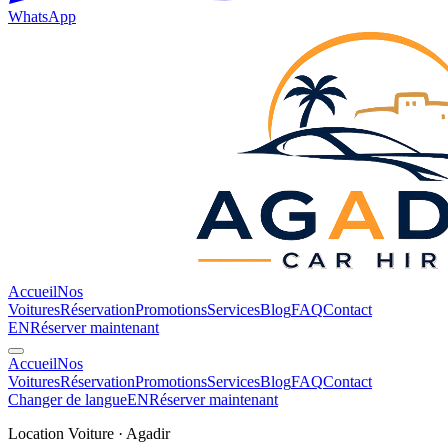
WhatsApp
Accueil
Nos
Voitures
Réservation
Promotions
Services
Blog
FAQ
Contact
EN
Réserver maintenant
Accueil
Nos
Voitures
Réservation
Promotions
Services
Blog
FAQ
Contact
Changer de langue
EN
Réserver maintenant
Location Voiture · Agadir