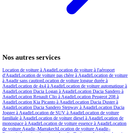
Nos autres services
Location de voiture à Agadir
Location de voiture à l'aéroport
d'Agadir
Location de voiture pas chère à Agadir
Location de voiture
à Agadir sans caution
Location de voiture longue durée à
Agadir
Location de 4x4 à Agadir
Location de voiture automatique à
Agadir
Location Dacia Logan à Agadir
Location Dacia Sandero à
Agadir
Location Renault Clio à Agadir
Location Peugeot 208 à
Agadir
Location Kia Picanto à Agadir
Location Dacia Duster à
Agadir
Location Dacia Sandero Stepway à Agadir
Location Dacia
Jogger à Agadir
Location de SUV à Agadir
Location de voiture
familiale à Agadir
Location de voiture diesel à Agadir
Location de
monospace à Agadir
Location de voiture essence à Agadir
Location
de voiture Agadir–Marrakech
Location de voiture Agadir–