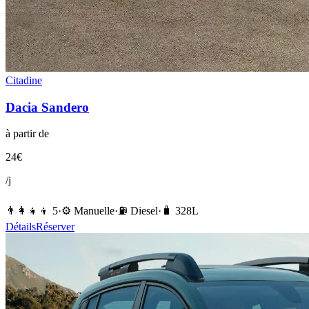
Citadine
Dacia
Sandero
à partir de
24
€
/j
👨‍👩‍👧‍👦
5
·
⚙️
Manuelle
·
⛽️
Diesel
·
🧳
328
L
Détails
Réserver