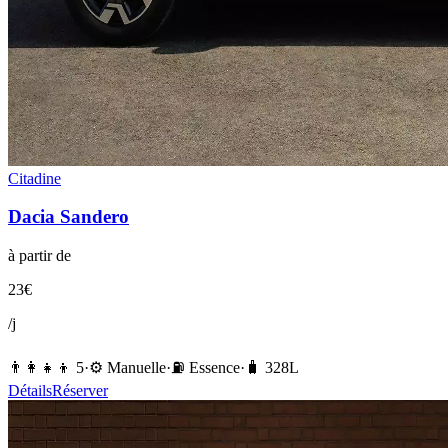
Citadine
Dacia
Sandero
à partir de
23
€
/j
👨‍👩‍👧‍👦
5
·
⚙️
Manuelle
·
⛽️
Essence
·
🧳
328
L
Détails
Réserver