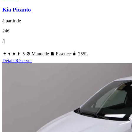
Kia
Picanto
à partir de
24
€
/j
👨‍👩‍👧‍👦
5
·
⚙️
Manuelle
·
⛽️
Essence
·
🧳
255
L
Détails
Réserver