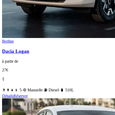
Berline
Dacia
Logan
à partir de
27
€
/j
👨‍👩‍👧‍👦
5
·
⚙️
Manuelle
·
⛽️
Diesel
·
🧳
510
L
Détails
Réserver