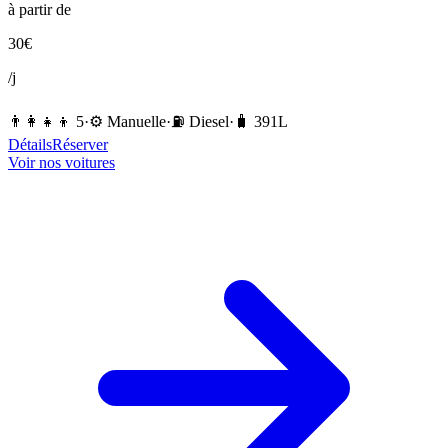
à partir de
30
€
/j
👨‍👩‍👧‍👦
5
·
⚙️
Manuelle
·
⛽️
Diesel
·
🧳
391
L
Détails
Réserver
Voir nos voitures