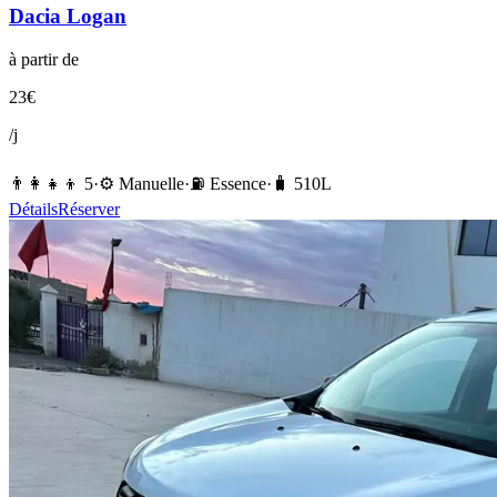
Dacia
Logan
à partir de
23
€
/j
👨‍👩‍👧‍👦
5
·
⚙️
Manuelle
·
⛽️
Essence
·
🧳
510
L
Détails
Réserver