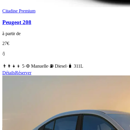
Citadine Premium
Peugeot
208
à partir de
27
€
/j
👨‍👩‍👧‍👦
5
·
⚙️
Manuelle
·
⛽️
Diesel
·
🧳
311
L
Détails
Réserver