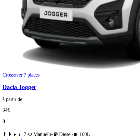
Crossover 7 places
Dacia
Jogger
à partir de
34
€
/j
👨‍👩‍👧‍👦
7
·
⚙️
Manuelle
·
⛽️
Diesel
·
🧳
160
L