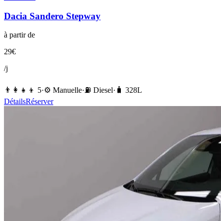
Dacia
Sandero Stepway
à partir de
29
€
/j
👨‍👩‍👧‍👦
5
·
⚙️
Manuelle
·
⛽️
Diesel
·
🧳
328
L
Détails
Réserver