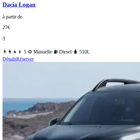
Dacia
Logan
à partir de
27
€
/j
👨‍👩‍👧‍👦
5
·
⚙️
Manuelle
·
⛽️
Diesel
·
🧳
510
L
Détails
Réserver