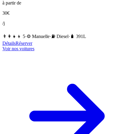
à partir de
30
€
/j
👨‍👩‍👧‍👦
5
·
⚙️
Manuelle
·
⛽️
Diesel
·
🧳
391
L
Détails
Réserver
Voir nos voitures