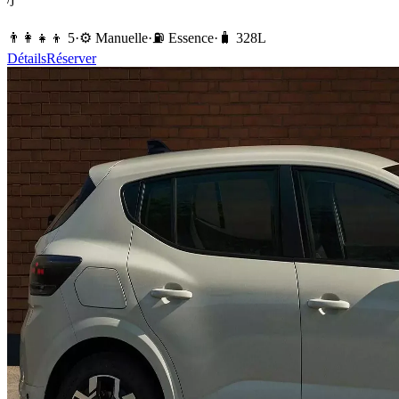
👨‍👩‍👧‍👦
5
·
⚙️
Manuelle
·
⛽️
Essence
·
🧳
328
L
Détails
Réserver