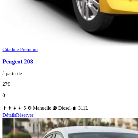
Citadine Premium
Peugeot
208
à partir de
27
€
/j
👨‍👩‍👧‍👦
5
·
⚙️
Manuelle
·
⛽️
Diesel
·
🧳
311
L
Détails
Réserver