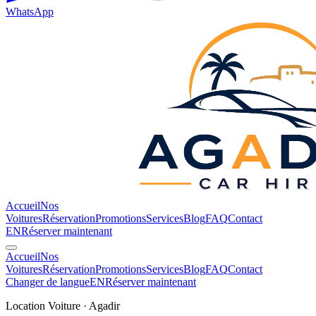
WhatsApp
Accueil
Nos
Voitures
Réservation
Promotions
Services
Blog
FAQ
Contact
EN
Réserver maintenant
Accueil
Nos
Voitures
Réservation
Promotions
Services
Blog
FAQ
Contact
Changer de langue
EN
Réserver maintenant
Location Voiture · Agadir