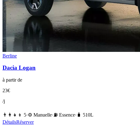
Berline
Dacia
Logan
à partir de
23
€
/j
👨‍👩‍👧‍👦
5
·
⚙️
Manuelle
·
⛽️
Essence
·
🧳
510
L
Détails
Réserver