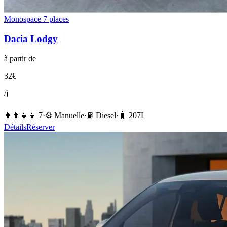
Monospace 7 places
Dacia
Lodgy
à partir de
32
€
/j
👨‍👩‍👧‍👦
7
·
⚙️
Manuelle
·
⛽️
Diesel
·
🧳
207
L
Détails
Réserver