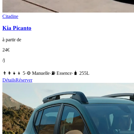
Citadine
Kia
Picanto
à partir de
24
€
/j
👨‍👩‍👧‍👦
5
·
⚙️
Manuelle
·
⛽️
Essence
·
🧳
255
L
Détails
Réserver