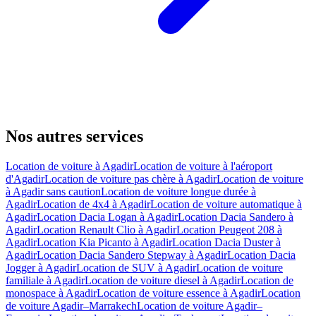
Nos autres services
Location de voiture à Agadir
Location de voiture à l'aéroport
d'Agadir
Location de voiture pas chère à Agadir
Location de voiture
à Agadir sans caution
Location de voiture longue durée à
Agadir
Location de 4x4 à Agadir
Location de voiture automatique à
Agadir
Location Dacia Logan à Agadir
Location Dacia Sandero à
Agadir
Location Renault Clio à Agadir
Location Peugeot 208 à
Agadir
Location Kia Picanto à Agadir
Location Dacia Duster à
Agadir
Location Dacia Sandero Stepway à Agadir
Location Dacia
Jogger à Agadir
Location de SUV à Agadir
Location de voiture
familiale à Agadir
Location de voiture diesel à Agadir
Location de
monospace à Agadir
Location de voiture essence à Agadir
Location
de voiture Agadir–Marrakech
Location de voiture Agadir–