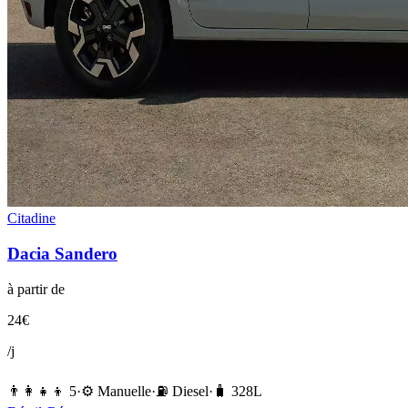
Citadine
Dacia
Sandero
à partir de
24
€
/j
👨‍👩‍👧‍👦
5
·
⚙️
Manuelle
·
⛽️
Diesel
·
🧳
328
L