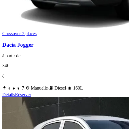
Crossover 7 places
Dacia
Jogger
à partir de
34
€
/j
👨‍👩‍👧‍👦
7
·
⚙️
Manuelle
·
⛽️
Diesel
·
🧳
160
L
Détails
Réserver