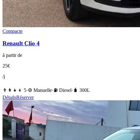
Compacte
Renault
Clio 4
à partir de
25
€
/j
👨‍👩‍👧‍👦
5
·
⚙️
Manuelle
·
⛽️
Diesel
·
🧳
300
L
Détails
Réserver